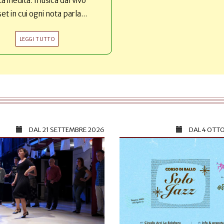
ta inedita: musica dal vivo
set in cui ogni nota parla...
LEGGI TUTTO
DAL
21 SETTEMBRE 2026
DAL
4 OTT