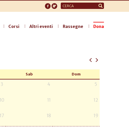
Form
di
ricerca
Corsi
Altri eventi
Rassegne
Dona
Sab
Dom
3
4
5
10
11
12
17
18
19