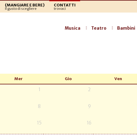
(MANGIARE E BERE)
CONTATTI
Il gusto di scegliere
trovaci
Musica
Teatro
Bambini
Mer
Gio
Ven
1
2
8
9
15
16