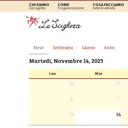
CHI SIAMO
COME
COSA FACCIAMO
il progetto
l'organizzazione
tutte le attività
Schede
Mese
(scheda
Settimana
Giorno
Anno
primarie
attiva)
Martedì, Novembre 14, 2023
Lun
Mar
30
31
6
7
13
14