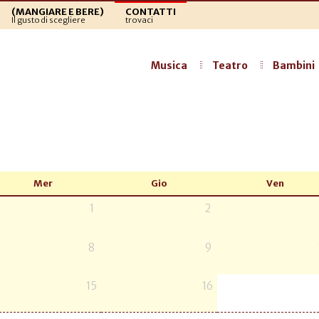
(MANGIARE E BERE)
CONTATTI
Il gusto di scegliere
trovaci
Musica
Teatro
Bambini
Mer
Gio
Ven
1
2
8
9
15
16