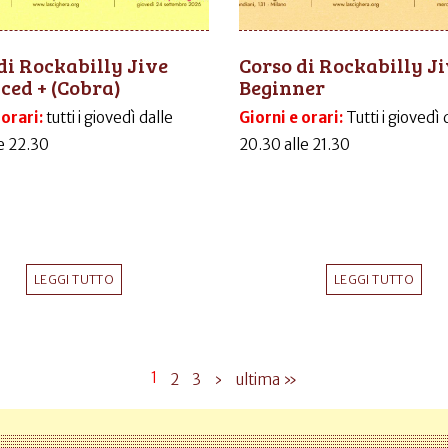
di Rockabilly Jive
Corso di Rockabilly J
ed + (Cobra)
Beginner
 orari:
tutti i giovedì dalle
Giorni e orari:
Tutti i giovedì 
le 22.30
20.30 alle 21.30
LEGGI TUTTO
LEGGI TUTTO
1
2
3
›
ultima »