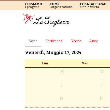
CHI SIAMO
COME
COSA FACCIAMO
il progetto
l'organizzazione
tutte le attività
Schede
Mese
(scheda
Settimana
Giorno
Anno
primarie
attiva)
Venerdì, Maggio 17, 2024
Lun
Mar
29
30
6
7
13
14