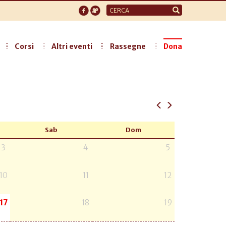
Form
di
ricerca
Corsi
Altri eventi
Rassegne
Dona
Sab
Dom
3
4
5
10
11
12
17
18
19