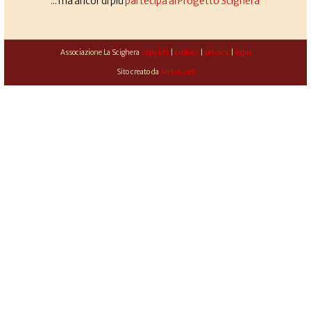
... ma ancor di più
partecipa al Progetto Scighera
Associazione La Scighera
copyleft
|
cookies
|
privacy
|
login
Sito creato da
Alekos.net