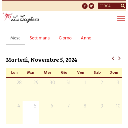
Form
di
Tog
ricerca
nav
Schede
Mese
(scheda
Settimana
Giorno
Anno
primarie
attiva)
Martedì, Novembre 5, 2024
Lun
Mar
Mer
Gio
Ven
Sab
Dom
28
29
30
31
1
2
3
4
5
6
7
8
9
10