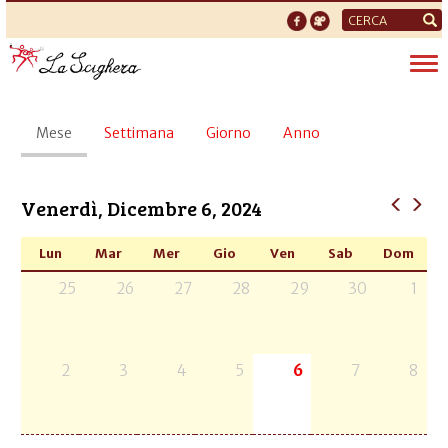
Form
di
Tog
ricerca
nav
Schede
Mese
(scheda
Settimana
Giorno
Anno
primarie
attiva)
Venerdì, Dicembre 6, 2024
Lun
Mar
Mer
Gio
Ven
Sab
Dom
25
26
27
28
29
30
1
2
3
4
5
6
7
8