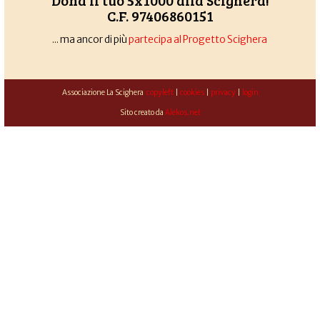
Dona il tuo 5x1000 alla Scighera!
C.F. 97406860151
... ma ancor di più
partecipa al Progetto Scighera
Associazione La Scighera
copyleft
|
cookies
|
privacy
|
login
Sito creato da
Alekos.net