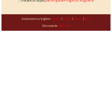
... ma ancor di più
partecipa al Progetto Scighera
Associazione La Scighera
copyleft
|
cookies
|
privacy
|
login
Sito creato da
Alekos.net