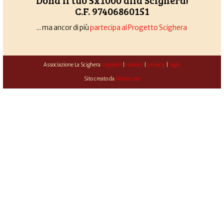
Dona il tuo 5x1000 alla Scighera!
C.F. 97406860151
... ma ancor di più
partecipa al Progetto Scighera
Associazione La Scighera
copyleft
|
cookies
|
privacy
|
login
Sito creato da
Alekos.net