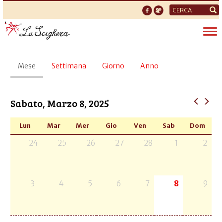
Form
di
Tog
ricerca
nav
Schede
Mese
(scheda
Settimana
Giorno
Anno
primarie
attiva)
Sabato, Marzo 8, 2025
Lun
Mar
Mer
Gio
Ven
Sab
Dom
24
25
26
27
28
1
2
3
4
5
6
7
8
9