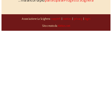
... ma ancor di più
partecipa al Progetto Scighera
Associazione La Scighera
copyleft
|
cookies
|
privacy
|
login
Sito creato da
Alekos.net