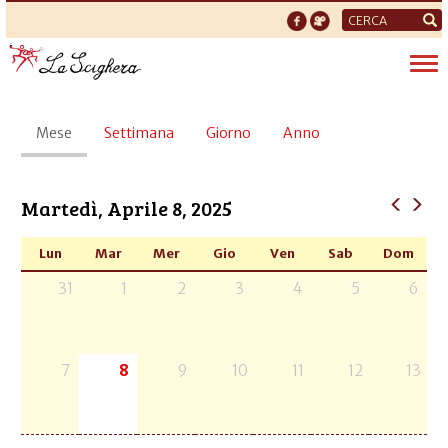
Form
di
Tog
ricerca
nav
Schede
Mese
(scheda
Settimana
Giorno
Anno
primarie
attiva)
Martedì, Aprile 8, 2025
Lun
Mar
Mer
Gio
Ven
Sab
Dom
31
1
2
3
4
5
6
7
8
9
10
11
12
13