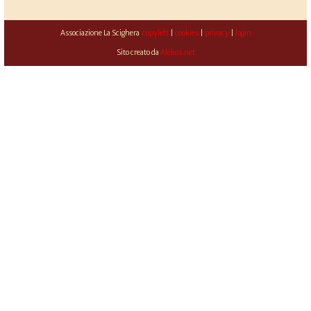
Associazione La Scighera
copyleft
|
cookies
|
privacy
|
login
Sito creato da
Alekos.net