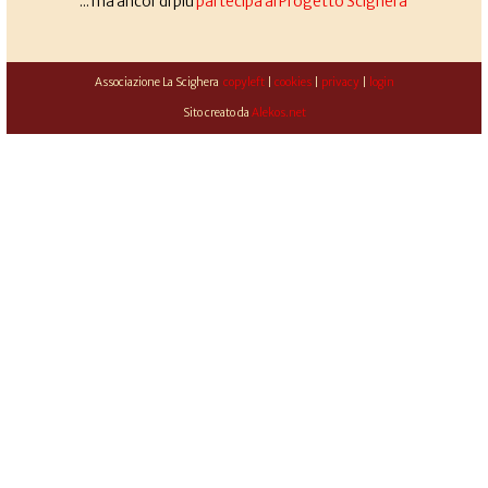
... ma ancor di più
partecipa al Progetto Scighera
Associazione La Scighera
copyleft
|
cookies
|
privacy
|
login
Sito creato da
Alekos.net