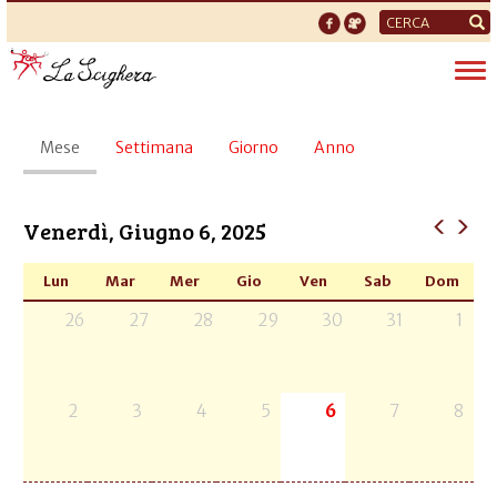
Form
di
Tog
ricerca
nav
Schede
Mese
(scheda
Settimana
Giorno
Anno
primarie
attiva)
Venerdì, Giugno 6, 2025
Lun
Mar
Mer
Gio
Ven
Sab
Dom
26
27
28
29
30
31
1
2
3
4
5
6
7
8