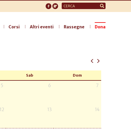
Form
di
ricerca
Corsi
Altri eventi
Rassegne
Dona
Sab
Dom
5
6
7
12
13
14