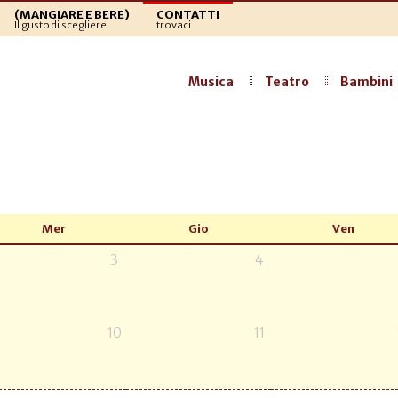
(MANGIARE E BERE)
CONTATTI
Il gusto di scegliere
trovaci
Musica
Teatro
Bambini
Mer
Gio
Ven
3
4
10
11