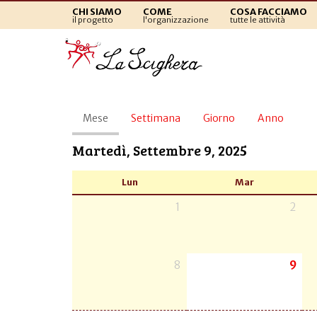
CHI SIAMO
COME
COSA FACCIAMO
il progetto
l'organizzazione
tutte le attività
Schede
Mese
(scheda
Settimana
Giorno
Anno
primarie
attiva)
Martedì, Settembre 9, 2025
Lun
Mar
1
2
8
9