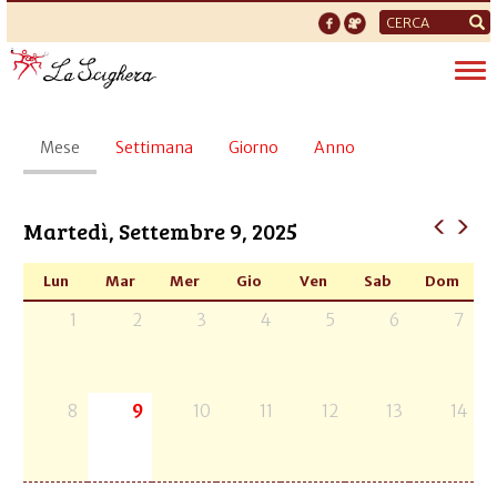
Form
di
Tog
ricerca
nav
Schede
Mese
(scheda
Settimana
Giorno
Anno
primarie
attiva)
Martedì, Settembre 9, 2025
Lun
Mar
Mer
Gio
Ven
Sab
Dom
1
2
3
4
5
6
7
8
9
10
11
12
13
14