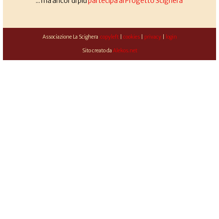
... ma ancor di più
partecipa al Progetto Scighera
Associazione La Scighera
copyleft
|
cookies
|
privacy
|
login
Sito creato da
Alekos.net