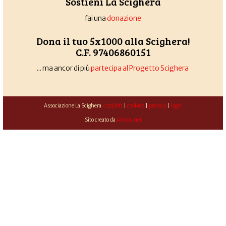
Sostieni La Scighera
fai una
donazione
Dona il tuo 5x1000 alla Scighera!
C.F. 97406860151
... ma ancor di più
partecipa al Progetto Scighera
Associazione La Scighera
copyleft
|
cookies
|
privacy
|
login
Sito creato da
Alekos.net