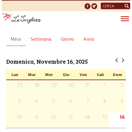
Form
di
Tog
ricerca
nav
Schede
Mese
(scheda
Settimana
Giorno
Anno
primarie
attiva)
Domenica, Novembre 16, 2025
Lun
Mar
Mer
Gio
Ven
Sab
Dom
27
28
29
30
31
1
2
3
4
5
6
7
8
9
10
11
12
13
14
15
16