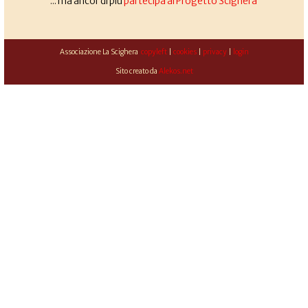
... ma ancor di più
partecipa al Progetto Scighera
Associazione La Scighera
copyleft
|
cookies
|
privacy
|
login
Sito creato da
Alekos.net