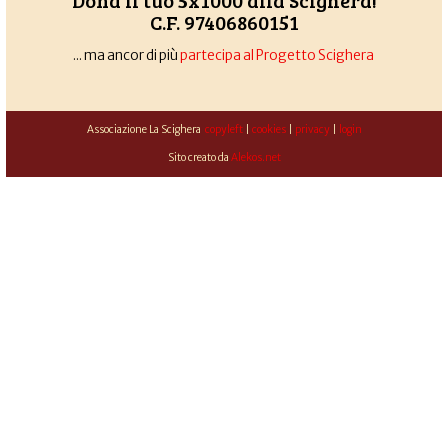
Dona il tuo 5x1000 alla Scighera!
C.F. 97406860151
... ma ancor di più
partecipa al Progetto Scighera
Associazione La Scighera
copyleft
|
cookies
|
privacy
|
login
Sito creato da
Alekos.net