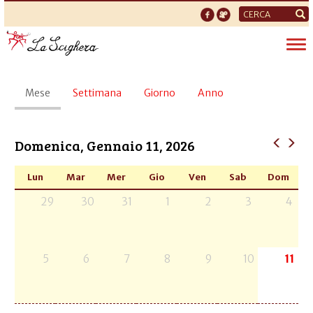
Form
di
Tog
ricerca
nav
Schede
Mese
(scheda
Settimana
Giorno
Anno
primarie
attiva)
Domenica, Gennaio 11, 2026
Lun
Mar
Mer
Gio
Ven
Sab
Dom
29
30
31
1
2
3
4
5
6
7
8
9
10
11