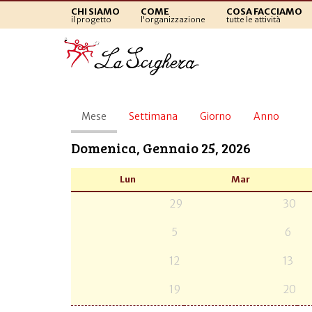
CHI SIAMO
COME
COSA FACCIAMO
il progetto
l'organizzazione
tutte le attività
Schede
Mese
(scheda
Settimana
Giorno
Anno
primarie
attiva)
Domenica, Gennaio 25, 2026
Lun
Mar
29
30
5
6
12
13
19
20