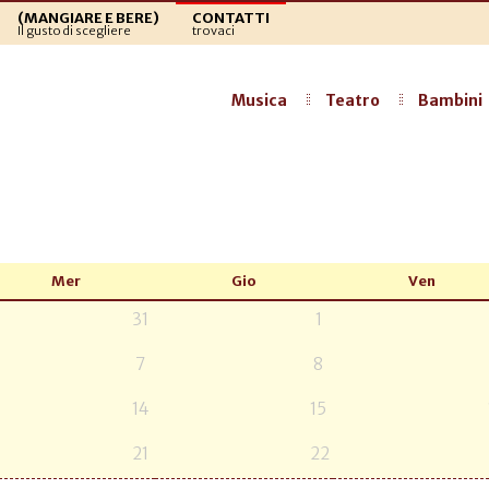
(MANGIARE E BERE)
CONTATTI
Il gusto di scegliere
trovaci
Musica
Teatro
Bambini
Mer
Gio
Ven
31
1
7
8
14
15
21
22