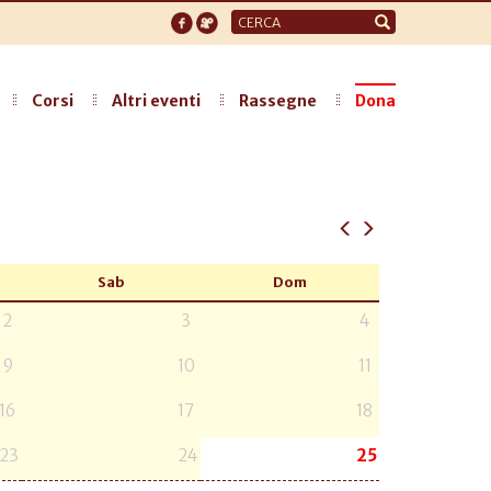
Form
di
ricerca
Corsi
Altri eventi
Rassegne
Dona
Sab
Dom
2
3
4
9
10
11
16
17
18
23
24
25