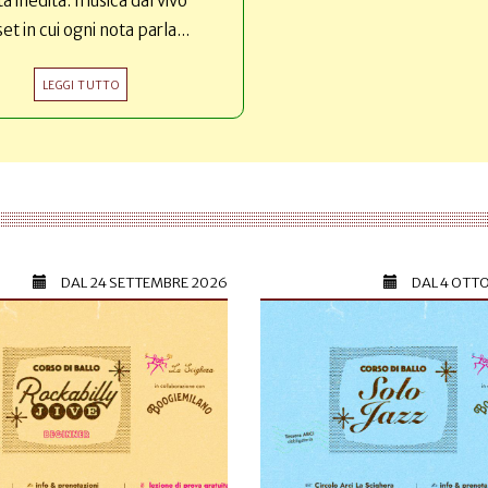
ta inedita: musica dal vivo
set in cui ogni nota parla...
LEGGI TUTTO
DAL
24 SETTEMBRE 2026
DAL
4 OTT