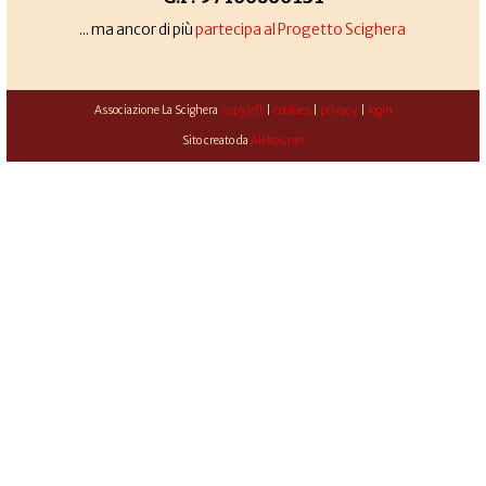
... ma ancor di più
partecipa al Progetto Scighera
Associazione La Scighera
copyleft
|
cookies
|
privacy
|
login
Sito creato da
Alekos.net