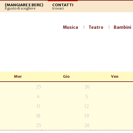
(MANGIARE E BERE)
CONTATTI
Il gusto di scegliere
trovaci
Musica
Teatro
Bambini
Mer
Gio
Ven
25
26
4
5
11
12
18
19
25
26