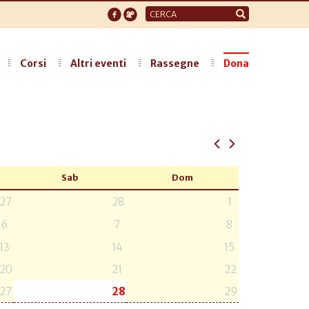
Form
di
ricerca
Corsi
Altri eventi
Rassegne
Dona
Sab
Dom
27
28
1
6
7
8
13
14
15
20
21
22
27
28
29