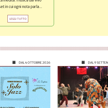
ta inedita: musica dal vivo
set in cui ogni nota parla...
LEGGI TUTTO
DAL
4 OTTOBRE 2026
DAL
9 SETTE