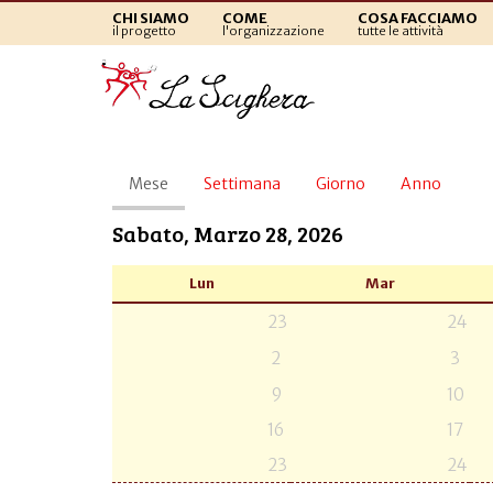
CHI SIAMO
COME
COSA FACCIAMO
il progetto
l'organizzazione
tutte le attività
Schede
Mese
(scheda
Settimana
Giorno
Anno
primarie
attiva)
Sabato, Marzo 28, 2026
Lun
Mar
23
24
2
3
9
10
16
17
23
24