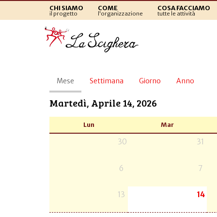
CHI SIAMO
COME
COSA FACCIAMO
il progetto
l'organizzazione
tutte le attività
Schede
Mese
(scheda
Settimana
Giorno
Anno
primarie
attiva)
Martedì, Aprile 14, 2026
Lun
Mar
30
31
6
7
13
14