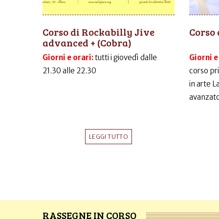
Corso di Rockabilly Jive
Corso 
advanced + (Cobra)
Giorni e orari:
tutti i giovedì dalle
Giorni e
21.30 alle 22.30
corso pr
in arte 
avanzato
LEGGI TUTTO
RASSEGNE IN CORSO