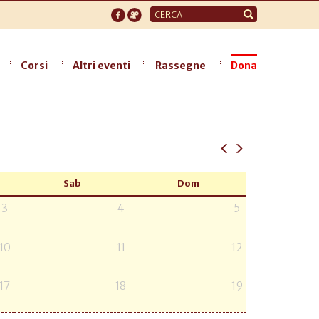
Form
di
ricerca
Corsi
Altri eventi
Rassegne
Dona
Sab
Dom
3
4
5
10
11
12
17
18
19