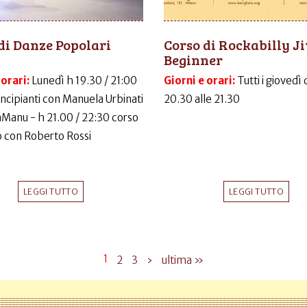
di Danze Popolari
Corso di Rockabilly J
Beginner
 orari:
Lunedì h 19.30 / 21:00
Giorni e orari:
Tutti i giovedì 
incipianti con Manuela Urbinati
20.30 alle 21.30
LaManu - h 21.00 / 22:30 corso
 con Roberto Rossi
LEGGI TUTTO
LEGGI TUTTO
1
2
3
›
ultima »