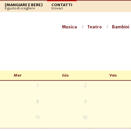
(MANGIARE E BERE)
CONTATTI
Il gusto di scegliere
trovaci
Musica
Teatro
Bambini
Mer
Gio
Ven
1
2
8
9
15
16