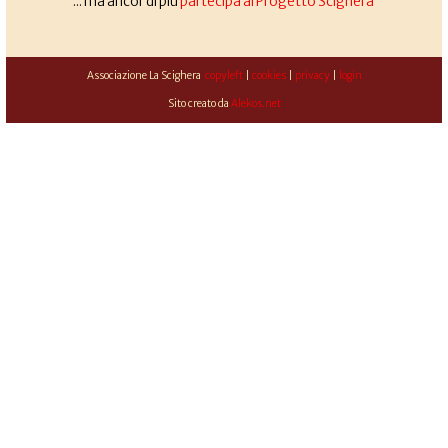
... ma ancor di più
partecipa al Progetto Scighera
Associazione La Scighera
copyleft
|
cookies
|
privacy
|
login
Sito creato da
Alekos.net