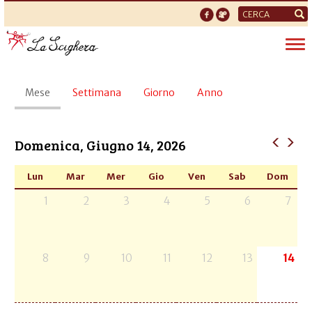
Form
di
Tog
ricerca
nav
Schede
Mese
(scheda
Settimana
Giorno
Anno
primarie
attiva)
Domenica, Giugno 14, 2026
Lun
Mar
Mer
Gio
Ven
Sab
Dom
1
2
3
4
5
6
7
8
9
10
11
12
13
14