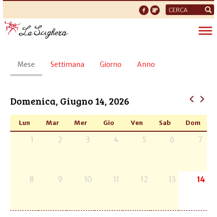
Form
di
Tog
ricerca
nav
Schede
Mese
(scheda
Settimana
Giorno
Anno
primarie
attiva)
Domenica, Giugno 14, 2026
Lun
Mar
Mer
Gio
Ven
Sab
Dom
1
2
3
4
5
6
7
8
9
10
11
12
13
14