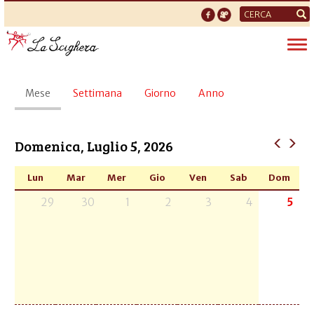
Form
di
Tog
ricerca
nav
Schede
Mese
(scheda
Settimana
Giorno
Anno
primarie
attiva)
Domenica, Luglio 5, 2026
Lun
Mar
Mer
Gio
Ven
Sab
Dom
29
30
1
2
3
4
5