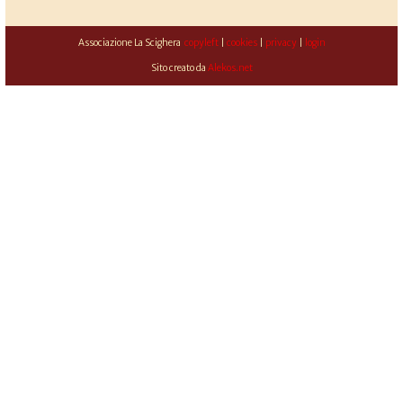
Associazione La Scighera
copyleft
|
cookies
|
privacy
|
login
Sito creato da
Alekos.net