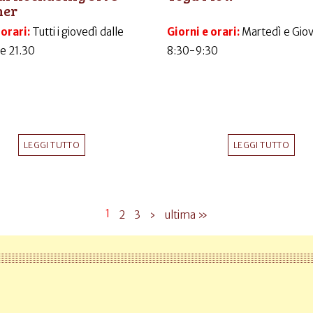
ner
 orari:
Tutti i giovedì dalle
Giorni e orari:
Martedì e Gio
le 21.30
8:30-9:30
LEGGI TUTTO
LEGGI TUTTO
1
2
3
›
ultima »