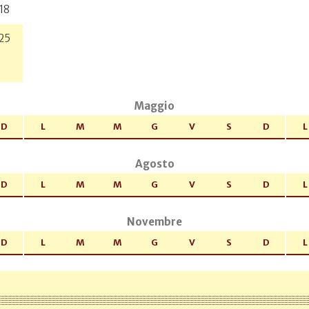
18
25
Maggio
D
L
M
M
G
V
S
D
L
Agosto
D
L
M
M
G
V
S
D
L
Novembre
D
L
M
M
G
V
S
D
L