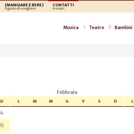
(MANGIARE E BERE)
CONTATTI
Il gusto di scegliere
trovaci
Musica
Teatro
Bambini
a
Febbraio
D
L
M
M
G
V
S
D
L
4
11