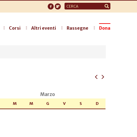
Form
di
ricerca
Corsi
Altri eventi
Rassegne
Dona
Marzo
M
M
G
V
S
D