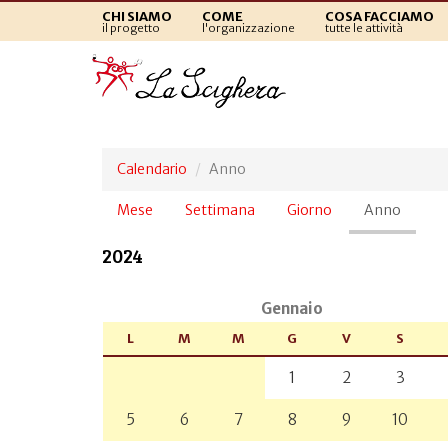
CHI SIAMO
COME
COSA FACCIAMO
il progetto
l'organizzazione
tutte le attività
Calendario
Anno
Schede
Mese
Settimana
Giorno
Anno
(sched
primarie
attiva)
2024
Gennaio
L
M
M
G
V
S
1
2
3
5
6
7
8
9
10