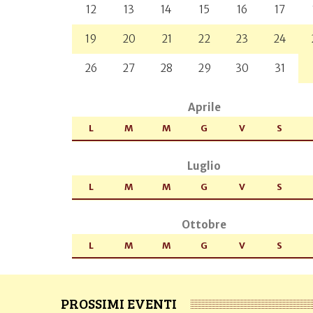
12
13
14
15
16
17
19
20
21
22
23
24
26
27
28
29
30
31
Aprile
L
M
M
G
V
S
Luglio
L
M
M
G
V
S
Ottobre
L
M
M
G
V
S
PROSSIMI EVENTI