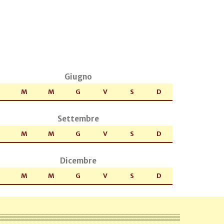
Giugno
M
M
G
V
S
D
Settembre
M
M
G
V
S
D
Dicembre
M
M
G
V
S
D