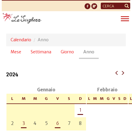
Form
di
Tog
ricerca
nav
Calendario
Anno
Schede
Mese
Settimana
Giorno
Anno
(scheda
primarie
attiva)
2024
Gennaio
Febbraio
L
M
M
G
V
S
D
L
M
M
G
V
S
D
L
1
2
3
4
5
6
7
8