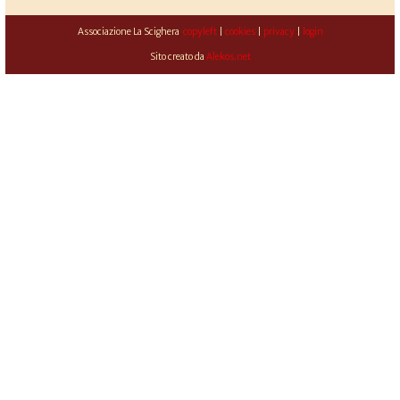
Associazione La Scighera
copyleft
|
cookies
|
privacy
|
login
Sito creato da
Alekos.net