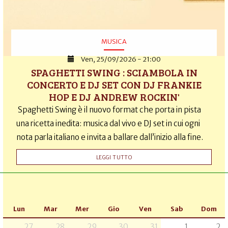
MUSICA
Ven, 25/09/2026 - 21:00
SPAGHETTI SWING : SCIAMBOLA IN
CONCERTO E DJ SET CON DJ FRANKIE
HOP E DJ ANDREW ROCKIN'
Spaghetti Swing è il nuovo format che porta in pista
una ricetta inedita: musica dal vivo e DJ set in cui ogni
nota parla italiano e invita a ballare dall’inizio alla fine.
LEGGI TUTTO
Lun
Mar
Mer
Gio
Ven
Sab
Dom
27
28
29
30
31
1
2