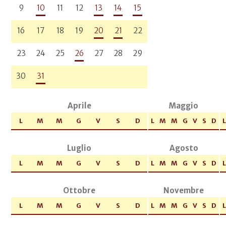
9
10
11
12
13
14
15
16
17
18
19
20
21
22
23
24
25
26
27
28
29
30
31
Aprile
Maggio
L
M
M
G
V
S
D
L
M
M
G
V
S
D
L
Luglio
Agosto
L
M
M
G
V
S
D
L
M
M
G
V
S
D
L
Ottobre
Novembre
L
M
M
G
V
S
D
L
M
M
G
V
S
D
L