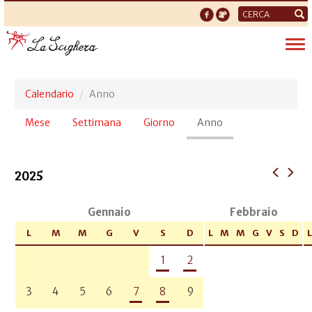
Form
di
Tog
ricerca
nav
Calendario
Anno
Schede
Mese
Settimana
Giorno
Anno
(scheda
primarie
attiva)
2025
Gennaio
Febbraio
L
M
M
G
V
S
D
L
M
M
G
V
S
D
L
1
2
3
4
5
6
7
8
9