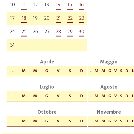
10
11
12
13
14
15
16
17
18
19
20
21
22
23
24
25
26
27
28
29
30
31
Aprile
Maggio
L
M
M
G
V
S
D
L
M
M
G
V
S
D
L
Luglio
Agosto
L
M
M
G
V
S
D
L
M
M
G
V
S
D
L
Ottobre
Novembre
L
M
M
G
V
S
D
L
M
M
G
V
S
D
L