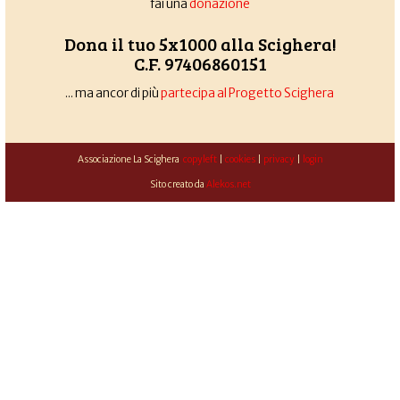
fai una
donazione
Dona il tuo 5x1000 alla Scighera!
C.F. 97406860151
... ma ancor di più
partecipa al Progetto Scighera
Associazione La Scighera
copyleft
|
cookies
|
privacy
|
login
Sito creato da
Alekos.net