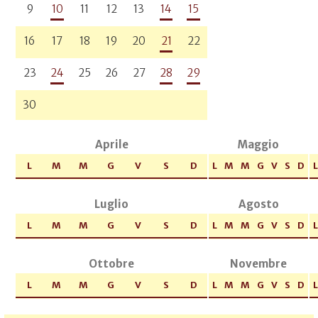
9
10
11
12
13
14
15
16
17
18
19
20
21
22
23
24
25
26
27
28
29
30
Aprile
Maggio
L
M
M
G
V
S
D
L
M
M
G
V
S
D
L
Luglio
Agosto
L
M
M
G
V
S
D
L
M
M
G
V
S
D
L
Ottobre
Novembre
L
M
M
G
V
S
D
L
M
M
G
V
S
D
L