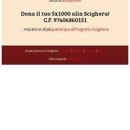
fai una
donazione
Dona il tuo 5x1000 alla Scighera!
C.F. 97406860151
... ma ancor di più
partecipa al Progetto Scighera
Associazione La Scighera
copyleft
|
cookies
|
privacy
|
login
Sito creato da
Alekos.net