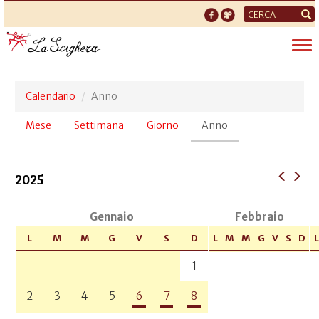
Form
di
Tog
ricerca
nav
Calendario
Anno
Schede
Mese
Settimana
Giorno
Anno
(scheda
primarie
attiva)
2025
Gennaio
Febbraio
L
M
M
G
V
S
D
L
M
M
G
V
S
D
L
1
2
3
4
5
6
7
8