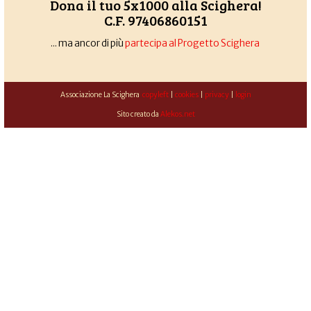
Dona il tuo 5x1000 alla Scighera!
C.F. 97406860151
... ma ancor di più
partecipa al Progetto Scighera
Associazione La Scighera
copyleft
|
cookies
|
privacy
|
login
Sito creato da
Alekos.net