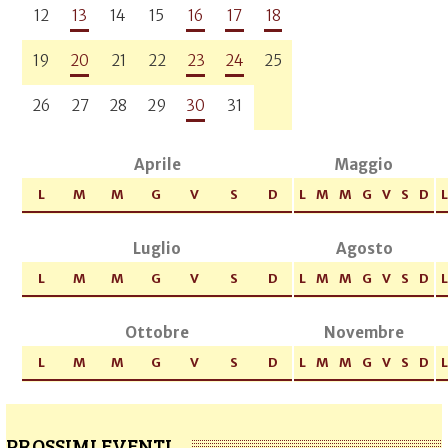
12
13
14
15
16
17
18
19
20
21
22
23
24
25
26
27
28
29
30
31
Aprile
Maggio
L
M
M
G
V
S
D
L
M
M
G
V
S
D
L
Luglio
Agosto
L
M
M
G
V
S
D
L
M
M
G
V
S
D
L
Ottobre
Novembre
L
M
M
G
V
S
D
L
M
M
G
V
S
D
L
PROSSIMI EVENTI