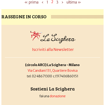
2
« prima
‹
1
3
›
ultima »
RASSEGNE IN CORSO
Iscriviti alla Newsletter
(circolo ARCI) La Scighera - Milano
Via Candiani 131, Quartiere Bovisa
tel. 02 48671300 c.f.97406860151
Sostieni La Scighera
fai una
donazione