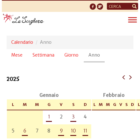
Form
di
Tog
ricerca
nav
Calendario
Anno
Schede
Mese
Settimana
Giorno
Anno
(scheda
primarie
attiva)
2025
Gennaio
Febbraio
L
M
M
G
V
S
D
L
M
M
G
V
S
D
L
1
2
3
4
5
6
7
8
9
10
11