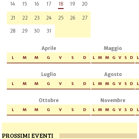
14
15
16
17
18
19
20
21
22
23
24
25
26
27
28
29
30
31
Aprile
Maggio
L
M
M
G
V
S
D
L
M
M
G
V
S
D
L
Luglio
Agosto
L
M
M
G
V
S
D
L
M
M
G
V
S
D
L
Ottobre
Novembre
L
M
M
G
V
S
D
L
M
M
G
V
S
D
L
PROSSIMI EVENTI