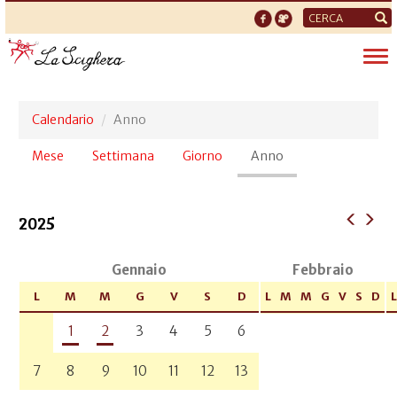
Form
di
Tog
ricerca
nav
Calendario
Anno
Schede
Mese
Settimana
Giorno
Anno
(scheda
primarie
attiva)
2025
Gennaio
Febbraio
L
M
M
G
V
S
D
L
M
M
G
V
S
D
L
1
2
3
4
5
6
7
8
9
10
11
12
13