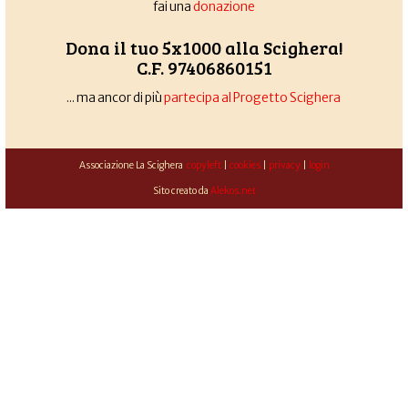
fai una
donazione
Dona il tuo 5x1000 alla Scighera!
C.F. 97406860151
... ma ancor di più
partecipa al Progetto Scighera
Associazione La Scighera
copyleft
|
cookies
|
privacy
|
login
Sito creato da
Alekos.net