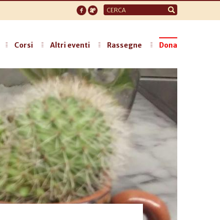
Form
di
ricerca
Corsi
Altri eventi
Rassegne
Dona