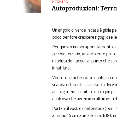
INCONTRO
Autoproduzioni: Terrar
Un angolo di verde in casa è gioia per
poco per fare crescere rigogliose le
Per questo nuovo appuntamento su
piccolo terrario, un ambiente protett
ricaduta dell'acqua al punto che sa
innaffiare.
Vedremo anche come qualsiasi conten
scatola di biscotti, la cassetta dei vi
accorgimenti, ospitare una o più pian
qualcosa che avremmo altrimenti des
Portate il vostro contenitore (per il 
almeno 16 cm e un'altezza di 18), no