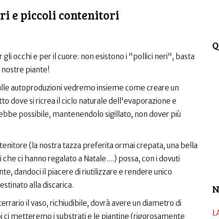
i e piccoli contenitori
Q
 gli occhi e per il cuore: non esistono i "pollici neri", basta
 nostre piante!
lle autoproduzioni vedremo insieme come creare un
o dove si ricrea il ciclo naturale dell'evaporazione e
rebbe possibile, mantenendolo sigillato, non dover più
itore (la nostra tazza preferita ormai crepata, una bella
ni che ci hanno regalato a Natale....) possa, con i dovuti
te, dandoci il piacere di riutilizzare e rendere unico
tinato alla discarica.
N
terrario il vaso, richiudibile, dovrà avere un diametro di
L
i ci metteremo i substrati e le piantine (rigorosamente