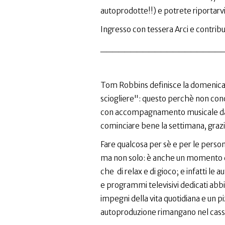
autoprodotte!!) e potrete riportarv
Ingresso con tessera Arci e contrib
____________________
Tom Robbins definisce la domenica "
sciogliere": questo perchè non conos
con accompagnamento musicale dal 
cominciare bene la settimana, graz
Fare qualcosa per sè e per le perso
ma non solo: è anche un momento di 
che di relax e di gioco; e infatti le 
e programmi televisivi dedicati abbi
impegni della vita quotidiana e un pizz
autoproduzione rimangano nel casse