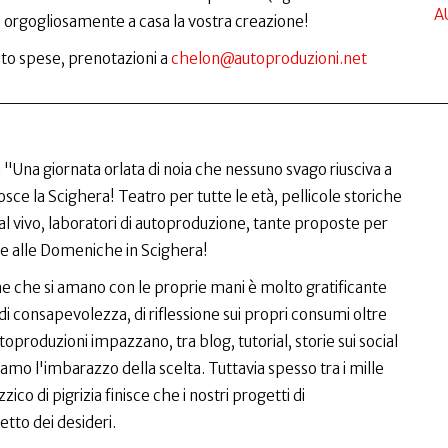
A
i orgogliosamente a casa la vostra creazione!
uto spese, prenotazioni a
chelon@autoproduzioni.net
______________________________________
Una giornata orlata di noia che nessuno svago riusciva a
ce la Scighera! Teatro per tutte le età, pellicole storiche
vivo, laboratori di autoproduzione, tante proposte per
ie alle Domeniche in Scighera!
ne che si amano con le proprie mani è molto gratificante
consapevolezza, di riflessione sui propri consumi oltre
autoproduzioni impazzano, tra blog, tutorial, storie sui social
amo l'imbarazzo della scelta. Tuttavia spesso tra i mille
ico di pigrizia finisce che i nostri progetti di
tto dei desideri.