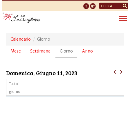
Form
di
Tog
ricerca
nav
Calendario
Giorno
Schede
Mese
Settimana
Giorno
(scheda
Anno
primarie
attiva)
Domenica, Giugno 11, 2023
Tutto il
giorno