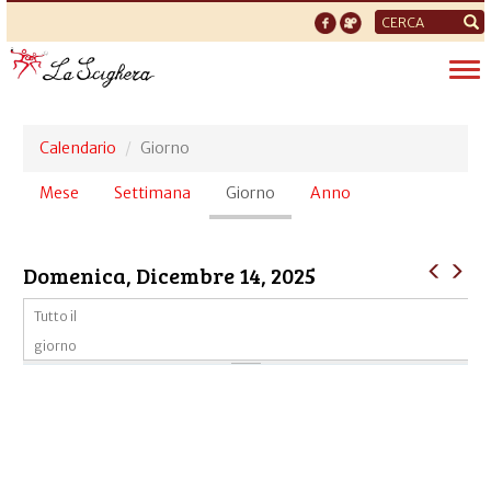
Form
di
Tog
ricerca
nav
Calendario
Giorno
Schede
Mese
Settimana
Giorno
(scheda
Anno
primarie
attiva)
Domenica, Dicembre 14, 2025
Tutto il
giorno