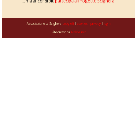
... ma ancor di più
partecipa al Progetto Scighera
Associazione La Scighera
copyleft
|
cookies
|
privacy
|
login
Sito creato da
Alekos.net