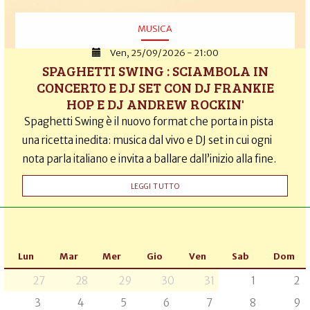
MUSICA
Ven, 25/09/2026 - 21:00
SPAGHETTI SWING : SCIAMBOLA IN
CONCERTO E DJ SET CON DJ FRANKIE
HOP E DJ ANDREW ROCKIN'
Spaghetti Swing è il nuovo format che porta in pista
una ricetta inedita: musica dal vivo e DJ set in cui ogni
nota parla italiano e invita a ballare dall’inizio alla fine.
LEGGI TUTTO
Lun
Mar
Mer
Gio
Ven
Sab
Dom
27
28
29
30
31
1
2
3
4
5
6
7
8
9