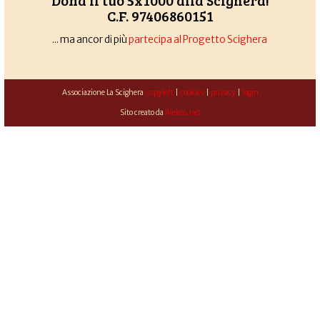
Dona il tuo 5x1000 alla Scighera!
C.F. 97406860151
... ma ancor di più
partecipa al Progetto Scighera
Associazione La Scighera
copyleft
|
cookies
|
privacy
|
login
Sito creato da
Alekos.net