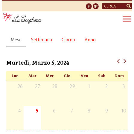
Form
di
Tog
ricerca
nav
Schede
Mese
(scheda
Settimana
Giorno
Anno
primarie
attiva)
Martedì, Marzo 5, 2024
Lun
Mar
Mer
Gio
Ven
Sab
Dom
26
27
28
29
1
2
3
4
5
6
7
8
9
10