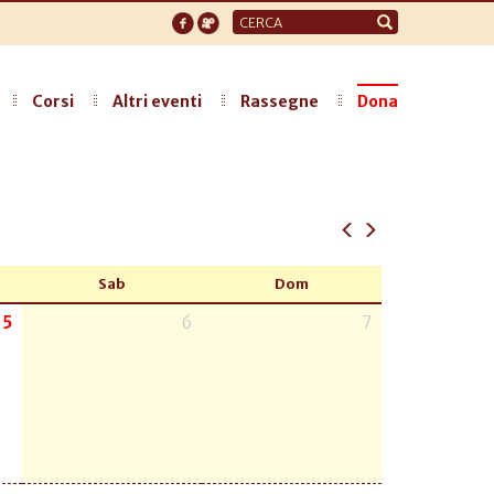
Form
di
ricerca
Corsi
Altri eventi
Rassegne
Dona
Sab
Dom
5
6
7