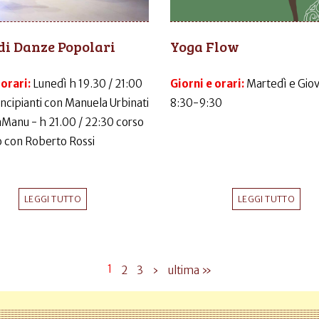
di Danze Popolari
Yoga Flow
 orari:
Lunedì h 19.30 / 21:00
Giorni e orari:
Martedì e Gio
incipianti con Manuela Urbinati
8:30-9:30
LaManu - h 21.00 / 22:30 corso
 con Roberto Rossi
LEGGI TUTTO
LEGGI TUTTO
1
2
3
›
ultima »