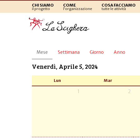
CHI SIAMO
COME
COSA FACCIAMO
il progetto
l'organizzazione
tutte le attività
Schede
Mese
(scheda
Settimana
Giorno
Anno
primarie
attiva)
Venerdì, Aprile 5, 2024
Lun
Mar
1
2