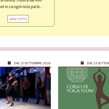
ta inedita: musica dal vivo
set in cui ogni nota parla...
LEGGI TUTTO
DAL
21 SETTEMBRE 2026
DAL
23 SETTE