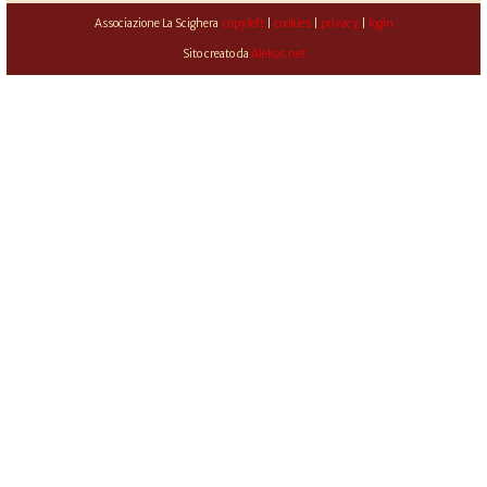
Associazione La Scighera
copyleft
|
cookies
|
privacy
|
login
Sito creato da
Alekos.net