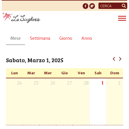
Form
di
Tog
ricerca
nav
Schede
Mese
(scheda
Settimana
Giorno
Anno
primarie
attiva)
Sabato, Marzo 1, 2025
Lun
Mar
Mer
Gio
Ven
Sab
Dom
24
25
26
27
28
1
2