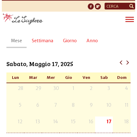
Form
di
Tog
ricerca
nav
Schede
Mese
(scheda
Settimana
Giorno
Anno
primarie
attiva)
Sabato, Maggio 17, 2025
Lun
Mar
Mer
Gio
Ven
Sab
Dom
28
29
30
1
2
3
4
5
6
7
8
9
10
11
12
13
14
15
16
17
18