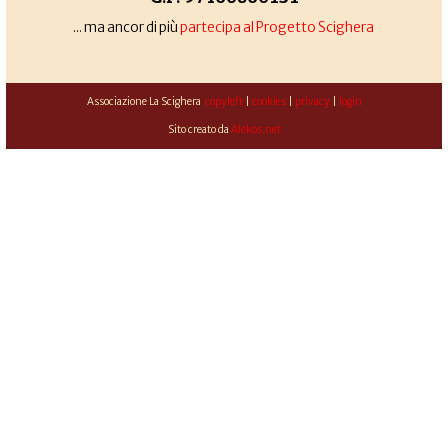
... ma ancor di più
partecipa al Progetto Scighera
Associazione La Scighera
copyleft
|
cookies
|
privacy
|
login
Sito creato da
Alekos.net