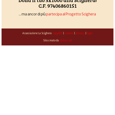
Dona il tuo 5x1000 alla Scighera!
C.F. 97406860151
... ma ancor di più
partecipa al Progetto Scighera
Associazione La Scighera
copyleft
|
cookies
|
privacy
|
login
Sito creato da
Alekos.net