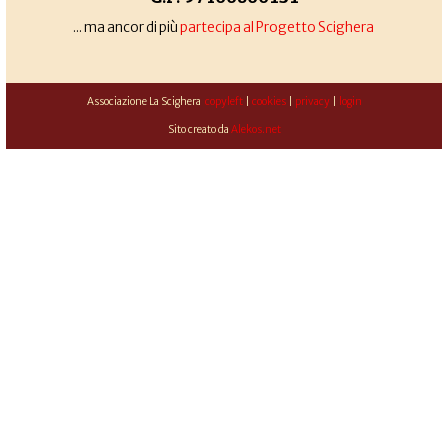
... ma ancor di più
partecipa al Progetto Scighera
Associazione La Scighera
copyleft
|
cookies
|
privacy
|
login
Sito creato da
Alekos.net