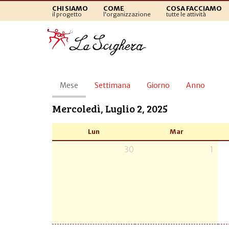
CHI SIAMO
COME
COSA FACCIAMO
il progetto
l'organizzazione
tutte le attività
Schede
Mese
(scheda
Settimana
Giorno
Anno
primarie
attiva)
Mercoledì, Luglio 2, 2025
Lun
Mar
30
1