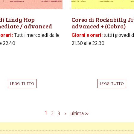
di Lindy Hop
Corso di Rockabilly J
mediate / advanced
advanced + (Cobra)
 orari:
Tutti i mercoledì dalle
Giorni e orari:
tutti i giovedì 
le 22.40
21.30 alle 22.30
LEGGI TUTTO
LEGGI TUTTO
1
2
3
›
ultima »