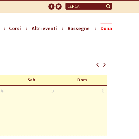
Form
di
ricerca
Corsi
Altri eventi
Rassegne
Dona
Sab
Dom
4
5
6