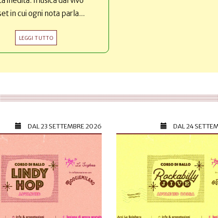
ta inedita: musica dal vivo
set in cui ogni nota parla...
LEGGI TUTTO
DAL
23 SETTEMBRE 2026
DAL
24 SETTE