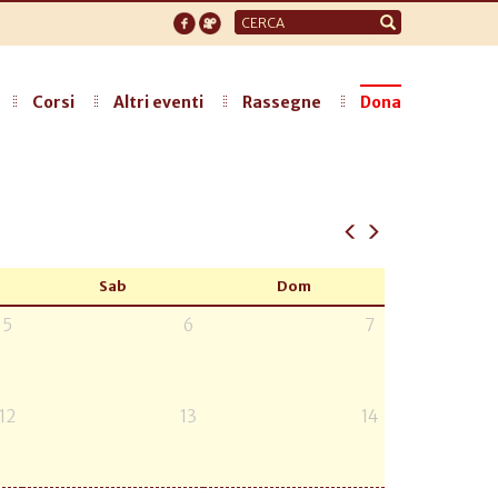
Form
di
ricerca
Corsi
Altri eventi
Rassegne
Dona
Sab
Dom
5
6
7
12
13
14