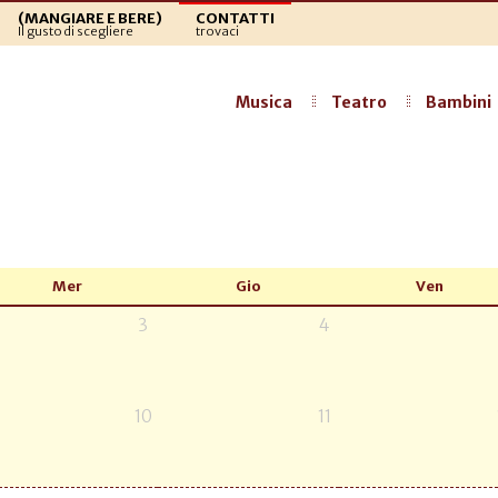
(MANGIARE E BERE)
CONTATTI
Il gusto di scegliere
trovaci
Musica
Teatro
Bambini
Mer
Gio
Ven
3
4
10
11