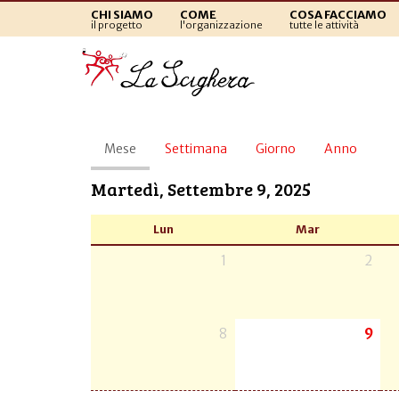
CHI SIAMO
COME
COSA FACCIAMO
il progetto
l'organizzazione
tutte le attività
Schede
Mese
(scheda
Settimana
Giorno
Anno
primarie
attiva)
Martedì, Settembre 9, 2025
Lun
Mar
1
2
8
9