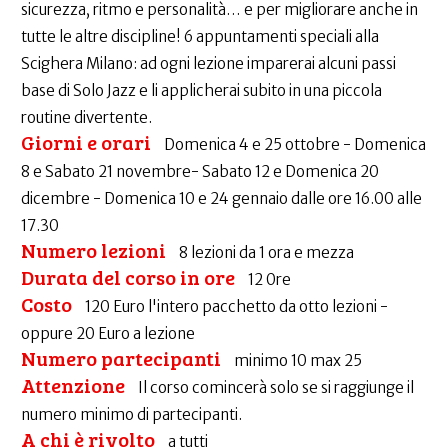
sicurezza, ritmo e personalità… e per migliorare anche in
tutte le altre discipline! 6 appuntamenti speciali alla
Scighera Milano: ad ogni lezione imparerai alcuni passi
base di Solo Jazz e li applicherai subito in una piccola
routine divertente.
Giorni e orari
Domenica 4 e 25 ottobre - Domenica
8 e Sabato 21 novembre- Sabato 12 e Domenica 20
dicembre - Domenica 10 e 24 gennaio dalle ore 16.00 alle
17.30
Numero lezioni
8 lezioni da 1 ora e mezza
Durata del corso in ore
12 0re
Costo
120 Euro l'intero pacchetto da otto lezioni -
oppure 20 Euro a lezione
Numero partecipanti
minimo 10 max 25
Attenzione
Il corso comincerà solo se si raggiunge il
numero minimo di partecipanti.
A chi è rivolto
a tutti