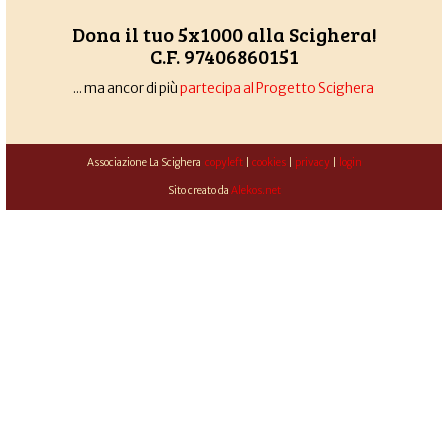
Dona il tuo 5x1000 alla Scighera!
C.F. 97406860151
... ma ancor di più
partecipa al Progetto Scighera
Associazione La Scighera
copyleft
|
cookies
|
privacy
|
login
Sito creato da
Alekos.net