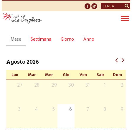
Form
di
Tog
ricerca
nav
Schede
Mese
(scheda
Settimana
Giorno
Anno
primarie
attiva)
Agosto 2026
Lun
Mar
Mer
Gio
Ven
Sab
Dom
27
28
29
30
31
1
2
3
4
5
6
7
8
9