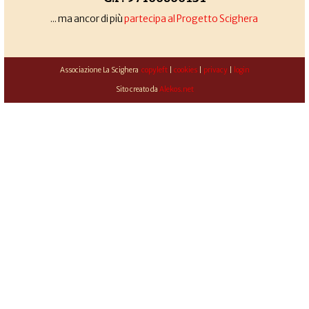
... ma ancor di più
partecipa al Progetto Scighera
Associazione La Scighera
copyleft
|
cookies
|
privacy
|
login
Sito creato da
Alekos.net