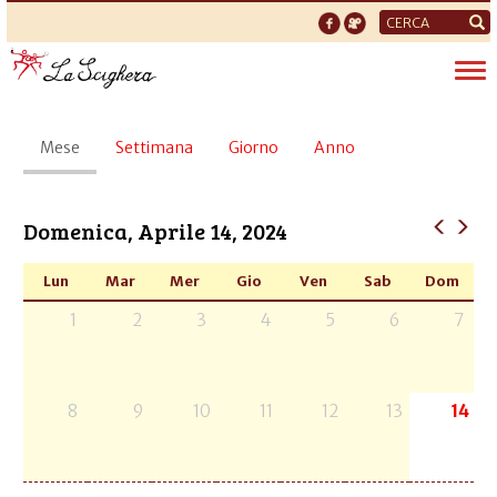
Form
di
Tog
ricerca
nav
Schede
Mese
(scheda
Settimana
Giorno
Anno
primarie
attiva)
Domenica, Aprile 14, 2024
Lun
Mar
Mer
Gio
Ven
Sab
Dom
1
2
3
4
5
6
7
8
9
10
11
12
13
14