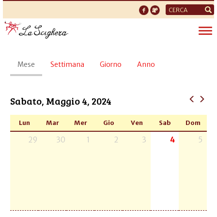
Form
di
Tog
ricerca
nav
Schede
Mese
(scheda
Settimana
Giorno
Anno
primarie
attiva)
Sabato, Maggio 4, 2024
Lun
Mar
Mer
Gio
Ven
Sab
Dom
29
30
1
2
3
4
5