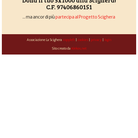
Dona il tuo 5x1000 alla Scighera!
C.F. 97406860151
... ma ancor di più
partecipa al Progetto Scighera
Associazione La Scighera
copyleft
|
cookies
|
privacy
|
login
Sito creato da
Alekos.net