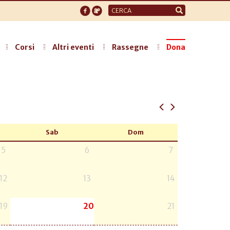
Form
di
ricerca
Corsi
Altri eventi
Rassegne
Dona
Sab
Dom
5
6
7
12
13
14
19
20
21