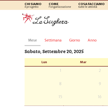
CHI SIAMO
COME
COSA FACCIAMO
il progetto
l'organizzazione
tutte le attività
Schede
Mese
(scheda
Settimana
Giorno
Anno
primarie
attiva)
Sabato, Settembre 20, 2025
Lun
Mar
1
2
8
9
15
16