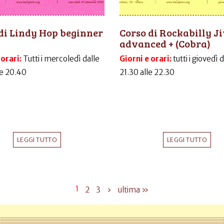
di Lindy Hop beginner
Corso di Rockabilly J
advanced + (Cobra)
 orari:
Tutti i mercoledì dalle
Giorni e orari:
tutti i giovedì 
le 20.40
21.30 alle 22.30
LEGGI TUTTO
LEGGI TUTTO
1
2
3
›
ultima »