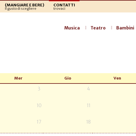
(MANGIARE E BERE)
CONTATTI
Il gusto di scegliere
trovaci
Musica
Teatro
Bambini
Mer
Gio
Ven
3
4
10
11
17
18