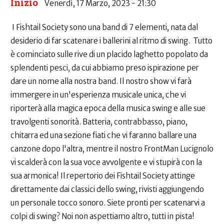
Inizio
Venerdì, 17 Marzo, 2023 - 21:30
I Fishtail Society sono una band di 7 elementi, nata dal
desiderio di far scatenare i ballerini al ritmo di swing. Tutto
è cominciato sulle rive di un placido laghetto popolato da
splendenti pesci, da cui abbiamo preso ispirazione per
dare un nome alla nostra band. Il nostro show vi farà
immergere in un'esperienza musicale unica, che vi
riporterà alla magica epoca della musica swing e alle sue
travolgenti sonorità. Batteria, contrabbasso, piano,
chitarra ed una sezione fiati che vi faranno ballare una
canzone dopo l'altra, mentre il nostro FrontMan Lucignolo
vi scalderà con la sua voce avvolgente e vi stupirà con la
sua armonica! Il repertorio dei Fishtail Society attinge
direttamente dai classici dello swing, rivisti aggiungendo
un personale tocco sonoro. Siete pronti per scatenarvi a
colpi di swing? Noi non aspettiamo altro, tutti in pista!