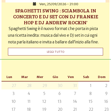
Ven, 25/09/2026 - 21:00
SPAGHETTI SWING : SCIAMBOLA IN
CONCERTO E DJ SET CON DJ FRANKIE
HOP E DJ ANDREW ROCKIN'
Spaghetti Swing è il nuovo format che porta in pista
una ricetta inedita: musica dal vivo e DJ set in cui ogni
nota parla italiano e invita a ballare dall’inizio alla fine.
LEGGI TUTTO
Lun
Mar
Mer
Gio
Ven
Sab
Dom
27
28
29
30
31
1
2
3
4
5
6
7
8
9
10
11
12
13
14
15
16
17
18
19
20
21
22
23