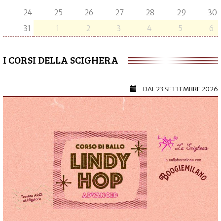
24
25
26
27
28
29
30
31
1
2
3
4
5
6
I CORSI DELLA SCIGHERA
DAL
23 SETTEMBRE 2026