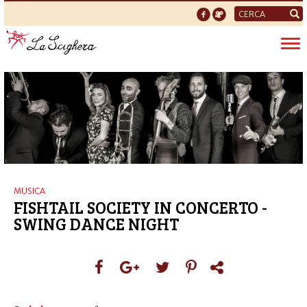
Form
di
Tog
ricerca
nav
MUSICA
FISHTAIL SOCIETY IN CONCERTO -
SWING DANCE NIGHT