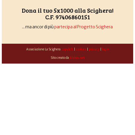
Dona il tuo 5x1000 alla Scighera!
C.F. 97406860151
... ma ancor di più
partecipa al Progetto Scighera
Associazione La Scighera
copyleft
|
cookies
|
privacy
|
login
Sito creato da
Alekos.net