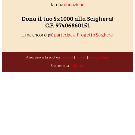
fai una
donazione
Dona il tuo 5x1000 alla Scighera!
C.F. 97406860151
... ma ancor di più
partecipa al Progetto Scighera
Associazione La Scighera
copyleft
|
cookies
|
privacy
|
login
Sito creato da
Alekos.net