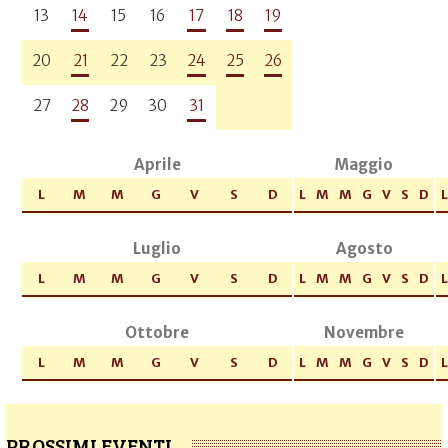
13
14
15
16
17
18
19
20
21
22
23
24
25
26
27
28
29
30
31
Aprile
Maggio
L
M
M
G
V
S
D
L
M
M
G
V
S
D
L
Luglio
Agosto
L
M
M
G
V
S
D
L
M
M
G
V
S
D
L
Ottobre
Novembre
L
M
M
G
V
S
D
L
M
M
G
V
S
D
L
PROSSIMI EVENTI