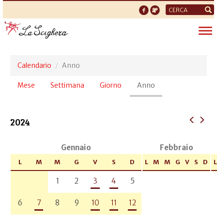
Form
di
Tog
ricerca
nav
Calendario
Anno
Schede
Mese
Settimana
Giorno
Anno
(scheda
primarie
attiva)
2024
Gennaio
Febbraio
L
M
M
G
V
S
D
L
M
M
G
V
S
D
L
1
2
3
4
5
6
7
8
9
10
11
12