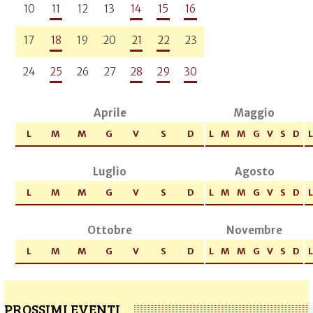
10
11
12
13
14
15
16
17
18
19
20
21
22
23
24
25
26
27
28
29
30
Aprile
Maggio
L
M
M
G
V
S
D
L
M
M
G
V
S
D
L
Luglio
Agosto
L
M
M
G
V
S
D
L
M
M
G
V
S
D
L
Ottobre
Novembre
L
M
M
G
V
S
D
L
M
M
G
V
S
D
L
PROSSIMI EVENTI