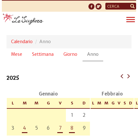
Form
di
Tog
ricerca
nav
Calendario
Anno
Schede
Mese
Settimana
Giorno
Anno
(scheda
primarie
attiva)
2025
Gennaio
Febbraio
L
M
M
G
V
S
D
L
M
M
G
V
S
D
L
1
2
3
4
5
6
7
8
9