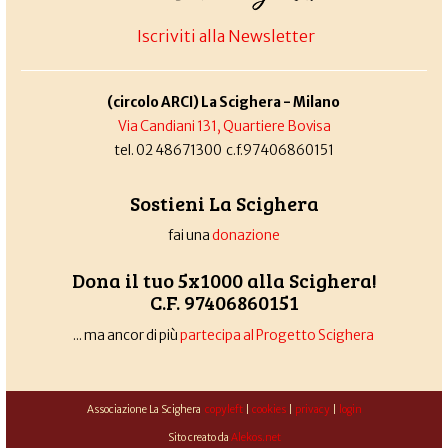
Iscriviti alla Newsletter
(circolo ARCI) La Scighera - Milano
Via Candiani 131, Quartiere Bovisa
tel. 02 48671300 c.f.97406860151
Sostieni La Scighera
fai una
donazione
Dona il tuo 5x1000 alla Scighera!
C.F. 97406860151
... ma ancor di più
partecipa al Progetto Scighera
Associazione La Scighera
copyleft
|
cookies
|
privacy
|
login
Sito creato da
Alekos.net