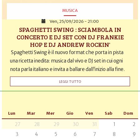
MUSICA
Ven, 25/09/2026 - 21:00
SPAGHETTI SWING : SCIAMBOLA IN
CONCERTO E DJ SET CON DJ FRANKIE
HOP E DJ ANDREW ROCKIN'
Spaghetti Swing è il nuovo format che porta in pista
una ricetta inedita: musica dal vivo e DJ set in cui ogni
nota parla italiano e invita a ballare dall’inizio alla fine.
LEGGI TUTTO
Lun
Mar
Mer
Gio
Ven
Sab
Dom
27
28
29
30
31
1
2
3
4
5
6
7
8
9