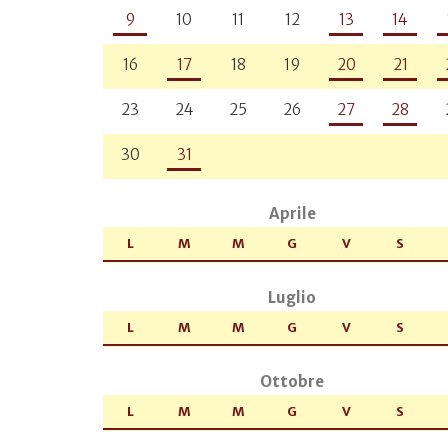
9
10
11
12
13
14
16
17
18
19
20
21
23
24
25
26
27
28
30
31
Aprile
L
M
M
G
V
S
Luglio
L
M
M
G
V
S
Ottobre
L
M
M
G
V
S