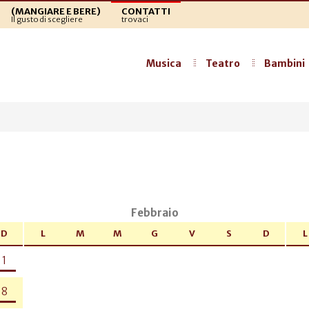
(MANGIARE E BERE)
CONTATTI
Il gusto di scegliere
trovaci
Musica
Teatro
Bambini
a
Febbraio
D
L
M
M
G
V
S
D
L
1
8