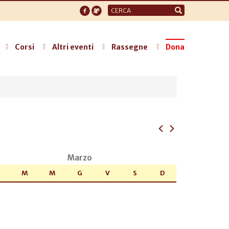
Form
di
ricerca
Corsi
Altri eventi
Rassegne
Dona
Marzo
M
M
G
V
S
D