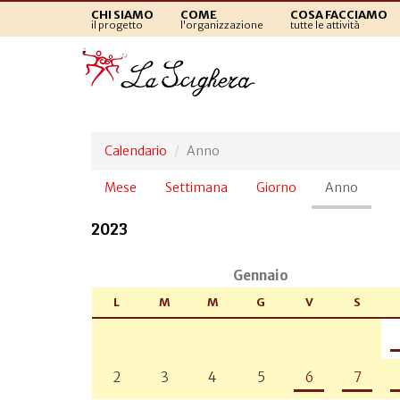
CHI SIAMO
COME
COSA FACCIAMO
il progetto
l'organizzazione
tutte le attività
Calendario
Anno
Schede
Mese
Settimana
Giorno
Anno
(sched
primarie
attiva)
2023
Gennaio
L
M
M
G
V
S
2
3
4
5
6
7