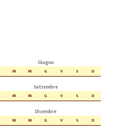
Giugno
M
M
G
V
S
D
Settembre
M
M
G
V
S
D
Dicembre
M
M
G
V
S
D