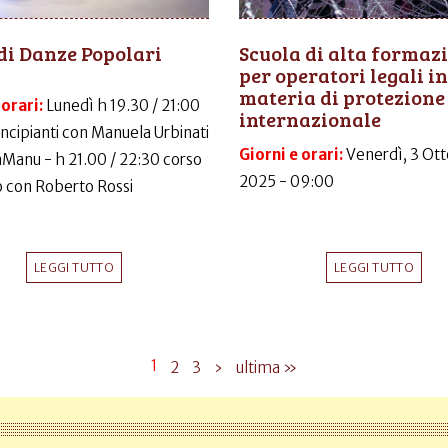
di Danze Popolari
Scuola di alta formaz
per operatori legali in
materia di protezione
 orari:
Lunedì h 19.30 / 21:00
internazionale
incipianti con Manuela Urbinati
Giorni e orari:
Venerdì, 3 Ott
LaManu - h 21.00 / 22:30 corso
2025 - 09:00
 con Roberto Rossi
LEGGI TUTTO
LEGGI TUTTO
1
2
3
›
ultima »