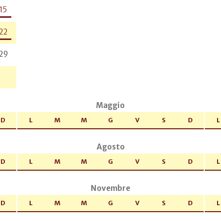
15
22
29
Maggio
D
L
M
M
G
V
S
D
L
Agosto
D
L
M
M
G
V
S
D
L
Novembre
D
L
M
M
G
V
S
D
L